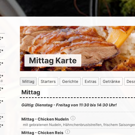
€*
€*
Mittag Karte
€*
€*
Mittag
Starters
Gerichte
Extras
Getränke
Dess
Ei
€*
Mittag
€*
Gültig: Dienstag - Freitag von 11:30 bis 14:30 Uhr!
€*
Mittag - Chicken Nudeln
i
mit gebratenen Nudeln, Hähnchenbruststreifen, frischem Saisonge
€*
Mittag - Chicken Reis
i