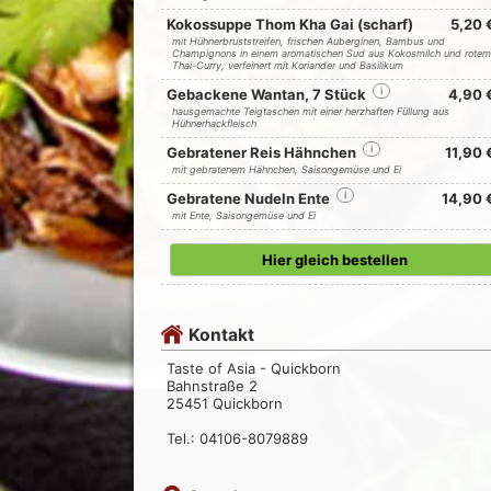
Kokossuppe Thom Kha Gai (scharf)
5,20 
mit Hühnerbruststreifen, frischen Auberginen, Bambus und
Champignons in einem aromatischen Sud aus Kokosmilch und rotem
Thai-Curry, verfeinert mit Koriander und Basilikum
Gebackene Wantan, 7 Stück
i
4,90 
hausgemachte Teigtaschen mit einer herzhaften Füllung aus
Hühnerhackfleisch
Gebratener Reis Hähnchen
i
11,90 
mit gebratenem Hähnchen, Saisongemüse und Ei
Gebratene Nudeln Ente
i
14,90 
mit Ente, Saisongemüse und Ei
Hier gleich bestellen
Kontakt
Taste of Asia - Quickborn
Bahnstraße 2
25451 Quickborn
Tel.: 04106-8079889