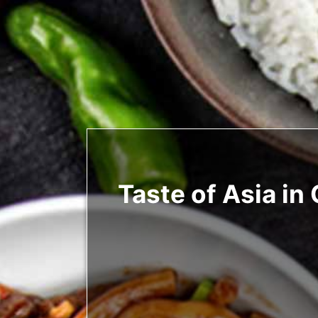
Taste of Asia in