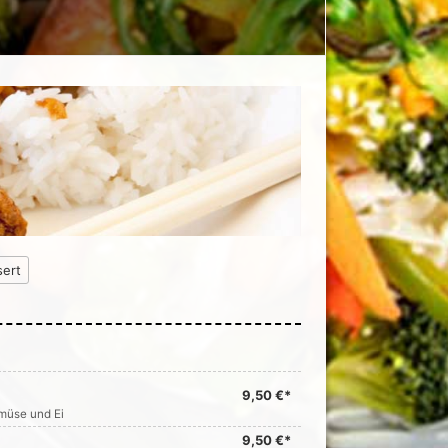
ert
9,50 €*
müse und Ei
9,50 €*