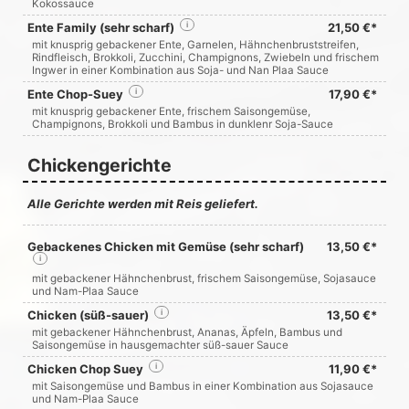
Kokossauce
Ente Family (sehr scharf)
i
21,50 €*
mit knusprig gebackener Ente, Garnelen, Hähnchenbruststreifen,
Rindfleisch, Brokkoli, Zucchini, Champignons, Zwiebeln und frischem
Ingwer in einer Kombination aus Soja- und Nan Plaa Sauce
Ente Chop-Suey
i
17,90 €*
mit knusprig gebackener Ente, frischem Saisongemüse,
Champignons, Brokkoli und Bambus in dunklenr Soja-Sauce
Chickengerichte
Alle Gerichte werden mit Reis geliefert.
Gebackenes Chicken mit Gemüse (sehr scharf)
13,50 €*
i
mit gebackener Hähnchenbrust, frischem Saisongemüse, Sojasauce
und Nam-Plaa Sauce
Chicken (süß-sauer)
i
13,50 €*
mit gebackener Hähnchenbrust, Ananas, Äpfeln, Bambus und
Saisongemüse in hausgemachter süß-sauer Sauce
Chicken Chop Suey
i
11,90 €*
mit Saisongemüse und Bambus in einer Kombination aus Sojasauce
und Nam-Plaa Sauce