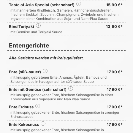
Taste of Asia Special (sehr scharf)
i
15,90 €*
mit mariniertem Rindfleisch, Garnelen, Hähnchenbruststreifen,
frischem Brokkoli, Zucchini, Champignons, Zwiebeln und frischem
Ingwer in einer Kombination aus Soja- und Nam-Plaa Sauce
Rind Teriyaki
i
13,90 €*
mit Gemüse und Teriyaki Sauce
Entengerichte
Alle Gerichte werden mit Reis geliefert.
Ente (süß-sauer)
i
17,90 €*
mit knusprig gebratener Ente, Ananas, Äpfeln, Bambus und
Saisongemüse in hausgemachter süß-sauer Sauce
Ente mit Gemüse (sehr scharf)
i
17,90 €*
mit knusprig gebackener Ente, frischem Saisongemüse in einer
Kombination aus Sojasauce und Nan Plaa Sauce
Ente Erdnuss
i
17,90 €*
mit knusprig gebackener Ente, frischem Saisongemüse in cremiger
Erdnusssauce
Ente Kokosnuss
i
17,90 €*
mit knusprig gebackener Ente, frischem Saisongemüse in