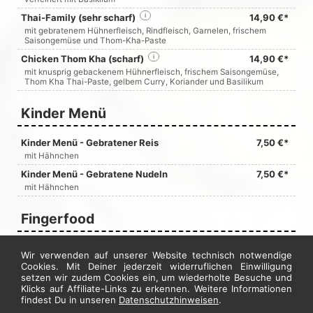
Thai-Family (sehr scharf)
i
14,90 €*
mit gebratenem Hühnerfleisch, Rindfleisch, Garnelen, frischem
Saisongemüse und Thom-Kha-Paste
Chicken Thom Kha (scharf)
i
14,90 €*
mit knusprig gebackenem Hühnerfleisch, frischem Saisongemüse,
Thom Kha Thai-Paste, gelbem Curry, Koriander und Basilikum
Kinder Menü
Kinder Menü - Gebratener Reis
7,50 €*
mit Hähnchen
Kinder Menü - Gebratene Nudeln
7,50 €*
mit Hähnchen
Fingerfood
Chicken Nuggets, 6 Stück
i
3,90 €*
Wir verwenden auf unserer Website technisch notwendige
Cookies. Mit Deiner jederzeit widerruflichen Einwilligung
setzen wir zudem Cookies ein, um wiederholte Besuche und
Jetzt hier bestellen
Klicks auf Affiliate-Links zu erkennen. Weitere Informationen
findest Du in unseren
Datenschutzhinweisen
.