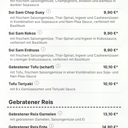
mit frischem Saisongemüse, Champignons, Brokkoli und Bambus in
dunkler Sojasauce
Soi Sam Chop Suey
i
9,90 €*
mit frischem Saisongemüse, Thai-Spinat, Ingwer und Cashewnüssen
in Kombination aus Sojasauce und Nam-Plaa Sauce, verfeinert mit
Basilikum
Soi Sam Kokos
i
9,90 €*
mit frischem Saisongemüse, Thai-Spinat und Ingwer in Kokossauce,
verfeinert mit Basilikum
Soi Sam Erdnuss
i
9,90 €*
mit frischem Saisongemüse, Thai-Spinat, Ingwer und Cashewnüssen
in cremiger Erdnusssauce, verfeinert mit Basilikum
Gebratener Tofu (scharf)
i
10,10 €*
mit Tofu, frischem Saisongemüse in einer Kombination aus Soja- und
Nan-Plaa-Sauce
Tofu Teriyaki
i
10,10 €*
mit 8 x Gemüsesorten und Teriyaki Sauce
Gebratener Reis
Gebratener Reis Garnelen
i
13,10 €*
mit gebratenen Garnelen, Saisongemüse und Ei
Gebratener Reis Ente
i
14,90 €*