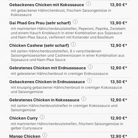
Gebackenes Chicken mit Kokossauce
i
13,90 €*
mit gebackener Hähnchenbrust, frischem Saisongemüse in
Kokossauce
Gai Phad Gra Prau (sehr scharf)
i
13,90 €*
mit marinierten Hähnchenbruststreifen, Peperoni, Paprika, Zwiebeln
und einem Hauch Knoblauch in einer Kombination aus Sojasauce
und Nam-Plaa Sauce, verfeinert mit Koriander und Basilikum
Chicken Cashew (sehr scharf)
i
12,90 €*
mit zarten Hähnchenbruststreifen, 8 x verschiedenen
Saisongemüsesorten und Cashewnüssen in einer Kombination aus
Sojasauce und Nam-Plaa Sauce
Gebratenes Chicken mit Erdnusssauce
i
12,90 €*
mit gebratener Hähnchenbrust in cremiger Erdnusssauce
Gebackenes Chicken in Erdnusssauce
i
13,50 €*
mit knusprig gebackener Hähnchenbrust in cremiger Kokossauce
und Saisongemüse
Gebratenes Chicken in Kokossauce
i
12,90 €*
mit zarten Hähnchenbruststreifen in cremiger Kokossauce und
Saisongemüse
Chicken Curry
i
12,90 €*
mit marinierten Hähnchenbruststreifen, frischem Saisongemüse in
gelber Currysauce
Mango Chicken
i
12,90 €*