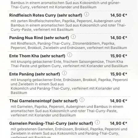
Bambus in einem aromatischen Sud aus Kokosmilch und grüner-
Thai-Curry, verfeinert mit Koriander und Basilikum
Rindfleisch Rotes Curry (sehr scharf)
i
14,50 €*
mit zarten Rindfleischstreifen, Paprika, Peperoni, Auberginen und
Bambus in einem aromatischen Sud aus Kokosmilch und roter Thai-
Curry-Paste, verfeinert mit Basilikum
Panäng Nua Rind (sehr scharf)
i
14,50 €*
mit Rindfleisch, Panäng-Thai-Curry, Zitronenblättern, Paprika,
Peperoni, Brokkoli, Zwiebeln und Erdnüssen, verfeinert mit Basilikum
Ente Thom Kha (sehr scharf)
i
15,90 €*
mit knusprig gebackener Ente, frischem Saisongemüse, Thom Kha
Thai-Paste und gelbem Curry, verfeinert mit Koriander und Basilikum
Ente Panäng (sehr scharf)
i
15,90 €*
mit knusprig gebackener Ente, Erdnüssen, Brokkoli, Paprika, Peperoni
und Zwiebeln in einem Sud aus
Kokomilch und Panäng-Thai-Curry, verfeinert mit Koriander und
Basilikum
Thai Garneleneintopf (sehr scharf)
i
14,90 €*
mit Garnelen, Paprika, Peperoni, Auberginen und Bambus in einem
aromatischen Sud aus Kokosmilch und roter Thai-Curry-Paste,
verfeinert mit Koriander und Basilikum
Garnelen Panäng-Thai-Curry (sehr scharf)
i
14,90 €*
mit gebratenen Garnelen, Erdnüssen, Brokkoli, Paprika, Peperoni und
Zwiebeln in einem Sud aus Kokosmilch und Panäng-Thai-Curry,
verfeinert mit Basikilum