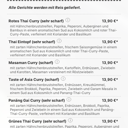
Alle Gerichte werden mit Reis geliefert.
Rotes Thai Curry (sehr scharf)
i
13,90 €*
mit Hähnchenbruststreifen, Paprika, Peperoni, Auberginen und
Bambus in einem aromatischen Sud aus Kokosmilch und roter Thai-
Curry-Paste, verfeinert mit Koriander und Basilikum
Thai Eintopf (sehr scharf)
i
13,90 €*
mit zarten Hähnchenbruststreifen, frischem Saisongemüse in einem
aromatischen Sud aus Kokosmilch und roter Thai-Curry-Paste,
verfeinert mit Koriander und Basilikum
Masaman Curry (scharf)
i
13,90 €*
mit zarten Hähnchenbruststreifen, Kartoffeln, Erdnüssen, Zwiebeln
und Karotten, Masaman versteinert mit Röstzwiebeln
Taste of Asia Curry (scharf)
i
13,90 €*
mit zarten Hähnchenbruststreifen, Erdnüssen, Kreuzkümmel,
frischem Brokkoli, Paprika, Peperoni, Zwiebeln und Garam Masala in
einem Sud aus Kokosmilch und Panang-Thai-Curry
Panäng Gai Curry (sehr scharf)
i
13,90 €*
mit zarten Hähnchenbruststreifen, Erdnüssen, Brokkoli, Paprika,
Peperoni und Zwiebeln in einem Sud aus Kokosmilch und Panäng-
Thai-Curry-Paste, verfeinert mit Koriander und Basilikum
Grünes Thai Curry (sehr scharf)
i
13,90 €*
mit zarten Hähnchenbruststreifen, Paprika, Peperoni, Auberginen und