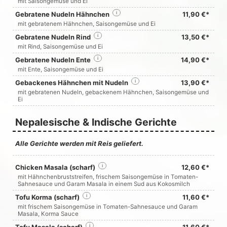
mit Saisongemüse und Ei
Gebratene Nudeln Hähnchen
i
11,90 €*
mit gebratenem Hähnchen, Saisongemüse und Ei
Gebratene Nudeln Rind
i
13,50 €*
mit Rind, Saisongemüse und Ei
Gebratene Nudeln Ente
i
14,90 €*
mit Ente, Saisongemüse und Ei
Gebackenes Hähnchen mit Nudeln
i
13,90 €*
mit gebratenen Nudeln, gebackenem Hähnchen, Saisongemüse und
Ei
Nepalesische & Indische Gerichte
Alle Gerichte werden mit Reis geliefert.
Chicken Masala (scharf)
i
12,60 €*
mit Hähnchenbruststreifen, frischem Saisongemüse in Tomaten-
Sahnesauce und Garam Masala in einem Sud aus Kokosmilch
Tofu Korma (scharf)
i
11,60 €*
mit frischem Saisongemüse in Tomaten-Sahnesauce und Garam
Masala, Korma Sauce
Tofu Masala (scharf)
i
11,60 €*